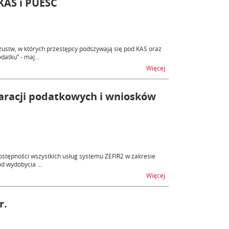
KAS i PUESC
ustw, w których przestępcy podszywają się pod KAS oraz
atku” - maj...
na temat Próby oszus
Więcej
laracji podatkowych i wniosków
tępności wszystkich usług systemu ZEFIR2 w zakresie
d wydobycia ...
na temat ZEFIR2 - utru
Więcej
r.