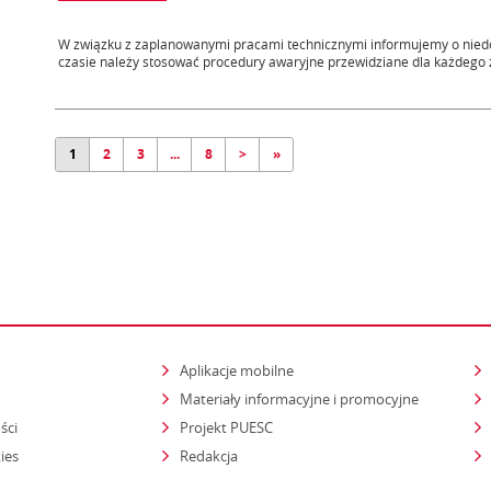
W związku z zaplanowanymi pracami technicznymi informujemy o niedos
czasie należy stosować procedury awaryjne przewidziane dla każdego z
1
2
3
...
8
>
»
Aplikacje mobilne
Materiały informacyjne i promocyjne
ści
Projekt PUESC
ies
Redakcja