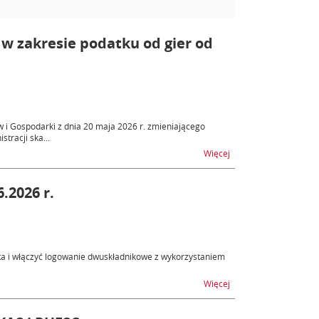
w zakresie podatku od gier od
w i Gospodarki z dnia 20 maja 2026 r. zmieniającego
tracji ska...
na temat Zmiana właśc
Więcej
.2026 r.
a i włączyć logowanie dwuskładnikowe z wykorzystaniem
na temat Nowe funkcjo
Więcej