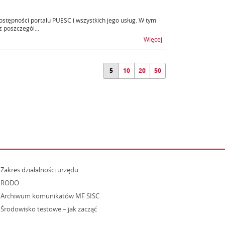
tępności portalu PUESC i wszystkich jego usług. W tym
 poszczegól...
na temat Niedostępnoś
Więcej
5
10
20
50
strona otwiera się w nowym oknie
Zakres działalności urzędu
RODO
Archiwum komunikatów MF SISC
strona otwiera się w nowym oknie
Środowisko testowe – jak zacząć