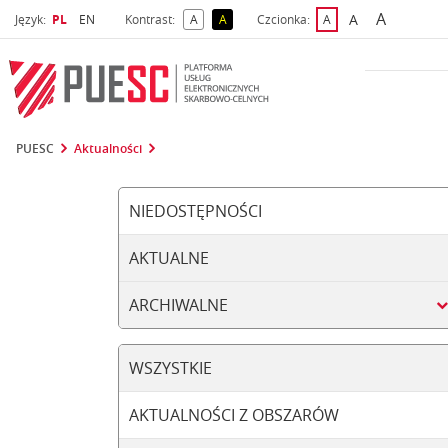
A
Wybrany język
Wybierz język
A
Język:
PL
EN
Kontrast:
A
A
Czcionka:
A
najwięks
większa czcio
kontrast domyślny
kontrast żółty tekst na czarnym tle
domyślna czcionka
PUESC
Aktualności
NIEDOSTĘPNOŚCI
AKTUALNE
ARCHIWALNE
WSZYSTKIE
AKTUALNOŚCI Z OBSZARÓW