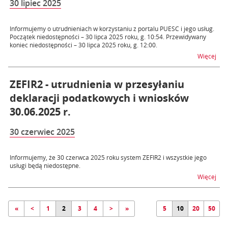
30 lipiec 2025
Informujemy o utrudnieniach w korzystaniu z portalu PUESC i jego usług.
Początek niedostępności – 30 lipca 2025 roku, g. 10:54. Przewidywany
koniec niedostępności – 30 lipca 2025 roku, g. 12:00.
na t
Więcej
ZEFIR2 - utrudnienia w przesyłaniu
deklaracji podatkowych i wniosków
30.06.2025 r.
30 czerwiec 2025
Informujemy, że 30 czerwca 2025 roku system ZEFIR2 i wszystkie jego
usługi będą niedostępne.
na t
Więcej
«
<
1
2
3
4
>
»
5
10
20
50