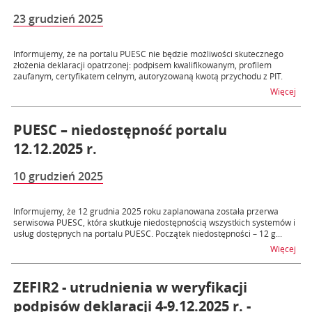
23 grudzień 2025
Informujemy, że na portalu PUESC nie będzie możliwości skutecznego
złożenia deklaracji opatrzonej: podpisem kwalifikowanym, profilem
zaufanym, certyfikatem celnym, autoryzowaną kwotą przychodu z PIT.
na t
Więcej
PUESC – niedostępność portalu
12.12.2025 r.
10 grudzień 2025
Informujemy, że 12 grudnia 2025 roku zaplanowana została przerwa
serwisowa PUESC, która skutkuje niedostępnością wszystkich systemów i
usług dostępnych na portalu PUESC. Początek niedostępności – 12 g...
na t
Więcej
ZEFIR2 - utrudnienia w weryfikacji
podpisów deklaracji 4-9.12.2025 r. -