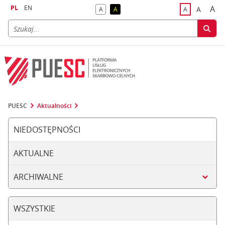
PL
EN
A
A
A
A
A
naj
większa
kontrast domyślny
kontrast żółty tekst na czarnym tle
domyślna czci
PUESC
Aktualności
NIEDOSTĘPNOŚCI
AKTUALNE
ARCHIWALNE
WSZYSTKIE