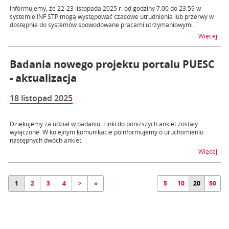
Informujemy, że 22-23 listopada 2025 r. od godziny 7:00 do 23:59 w
systemie INF STP mogą występować czasowe utrudnienia lub przerwy w
dostępnie do systemów spowodowane pracami utrzymaniowymi.
na t
Więcej
Badania nowego projektu portalu PUESC
- aktualizacja
18 listopad 2025
Dziękujemy za udział w badaniu. Linki do poniższych ankiet zostały
wyłączone. W kolejnym komunikacie poinformujemy o uruchomieniu
następnych dwóch ankiet.
na t
Więcej
1
2
3
4
>
»
5
10
20
50