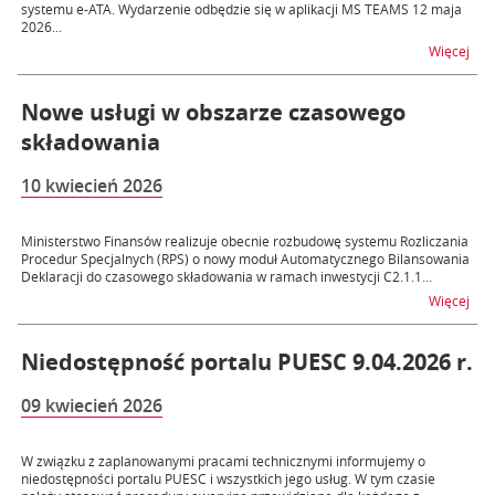
systemu e-ATA. Wydarzenie odbędzie się w aplikacji MS TEAMS 12 maja
2026...
na t
Więcej
Nowe usługi w obszarze czasowego
składowania
10 kwiecień 2026
Ministerstwo Finansów realizuje obecnie rozbudowę systemu Rozliczania
Procedur Specjalnych (RPS) o nowy moduł Automatycznego Bilansowania
Deklaracji do czasowego składowania w ramach inwestycji C2.1.1...
na 
Więcej
Niedostępność portalu PUESC 9.04.2026 r.
09 kwiecień 2026
W związku z zaplanowanymi pracami technicznymi informujemy o
niedostępności portalu PUESC i wszystkich jego usług. W tym czasie