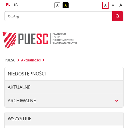
PL
EN
A
A
A
A
A
naj
większa
kontrast domyślny
kontrast żółty tekst na czarnym tle
domyślna czci
PUESC
Aktualności
NIEDOSTĘPNOŚCI
AKTUALNE
ARCHIWALNE
WSZYSTKIE