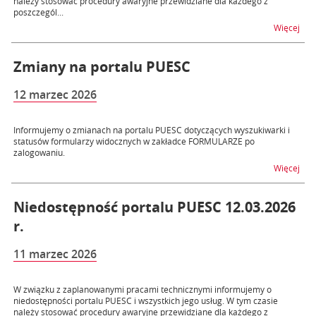
należy stosować procedury awaryjne przewidziane dla każdego z
poszczegól...
na t
Więcej
Zmiany na portalu PUESC
12 marzec 2026
Informujemy o zmianach na portalu PUESC dotyczących wyszukiwarki i
statusów formularzy widocznych w zakładce FORMULARZE po
zalogowaniu.
na 
Więcej
Niedostępność portalu PUESC 12.03.2026
r.
11 marzec 2026
W związku z zaplanowanymi pracami technicznymi informujemy o
niedostępności portalu PUESC i wszystkich jego usług. W tym czasie
należy stosować procedury awaryjne przewidziane dla każdego z