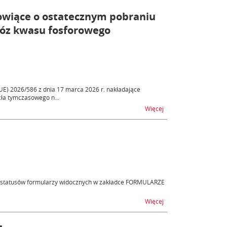
owiące o ostatecznym pobraniu
óz kwasu fosforowego
UE) 2026/586 z dnia 17 marca 2026 r. nakładające
ła tymczasowego n...
na temat Ostateczne 
Więcej
i statusów formularzy widocznych w zakładce FORMULARZE
na temat Zmiany na p
Więcej