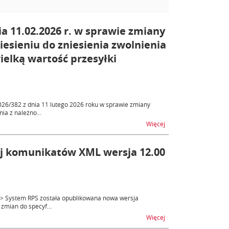
a 11.02.2026 r. w sprawie zmiany
iesieniu do zniesienia zwolnienia
ielką wartość przesyłki
026/382 z dnia 11 lutego 2026 roku w sprawie zmiany
ia z należno...
na temat Rozporządzen
Więcej
nej komunikatów XML wersja 12.00
je > System RPS została opublikowana nowa wersja
zmian do specyf...
na temat RPS – publik
Więcej