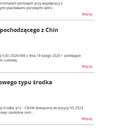
 terminalem portowym przy współpracy z
ymi placówkami portowymi wdro...
na temat Informacja d
Więcej
 pochodzącego z Chin
 (UE) 2026/366 z dnia 19 lutego 2026 r. poddające
ki Ludowej.
na temat Rejestracja
Więcej
nowego typu środka
p środka: p12 - CBAM dowiązany do pozycji HS 2523
towy i podobne cem...
na temat Zmiany w sys
Więcej