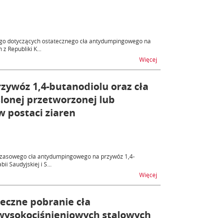
nego dotyczących ostatecznego cła antydumpingowego na
 Republiki K...
na temat Ostateczne c
Więcej
ywóz 1,4-butanodiolu oraz cła
lonej przetworzonej lub
 postaci ziaren
mczasowego cła antydumpingowego na przywóz 1,4-
i Saudyjskiej i S...
na temat Tymczasowe c
Więcej
eczne pobranie cła
wysokociśnieniowych stalowych