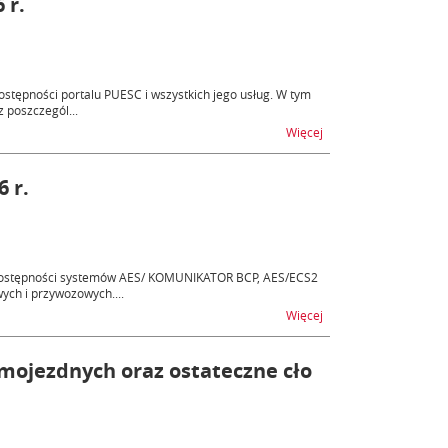
 r.
tępności portalu PUESC i wszystkich jego usług. W tym
 poszczegól...
na temat Niedostępnoś
Więcej
6 r.
dostępności systemów AES/ KOMUNIKATOR BCP, AES/ECS2
ych i przywozowych....
na temat AES, AIS - ni
Więcej
mojezdnych oraz ostateczne cło