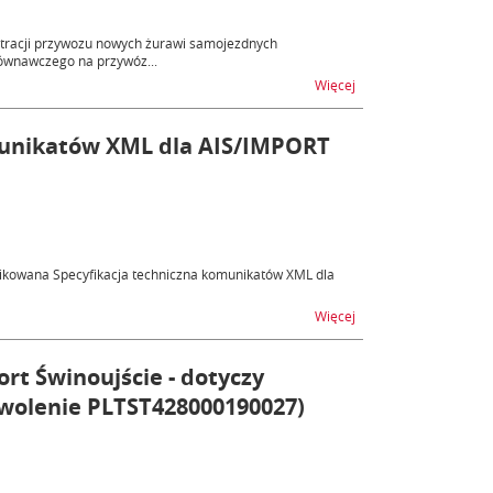
stracji przywozu nowych żurawi samojezdnych
równawczego na przywóz...
na temat Rejestracja 
Więcej
omunikatów XML dla AIS/IMPORT
blikowana Specyfikacja techniczna komunikatów XML dla
na temat Publikacja s
Więcej
rt Świnoujście - dotyczy
wolenie PLTST428000190027)