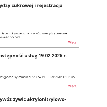
zy cukrowej i rejestracja
ła antydumpingowego na przywóz kukurydzy cukrowej
ylowego pochod...
na temat Cło antydump
Więcej
stępność usług 19.02.2026 r.
ostępności systemów AES/ECS2 PLUS i AIS/IMPORT PLUS
na temat AES/ECS2 PLU
Więcej
wóz żywic akrylonitrylowo-