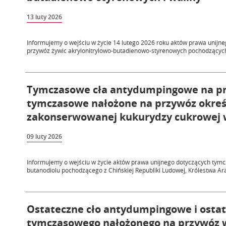
13 luty 2026
Informujemy o wejściu w życie 14 lutego 2026 roku aktów prawa unij
przywóz żywic akrylonitrylowo-butadienowo-styrenowych pochodzących z
Tymczasowe cła antydumpingowe na prz
tymczasowe nałożone na przywóz okreś
zakonserwowanej kukurydzy cukrowej w
09 luty 2026
Informujemy o wejściu w życie aktów prawa unijnego dotyczących ty
butanodiolu pochodzącego z Chińskiej Republiki Ludowej, Królestwa Arabi
Ostateczne cło antydumpingowe i ostat
tymczasowego nałożonego na przywóz 