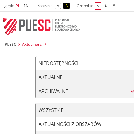
A
Wybrany język
Wybierz język
A
Język:
PL
EN
Kontrast:
A
A
Czcionka:
A
najwięks
większa czcio
kontrast domyślny
kontrast żółty tekst na czarnym tle
domyślna czcionka
PUESC
Aktualności
NIEDOSTĘPNOŚCI
AKTUALNE
ARCHIWALNE
WSZYSTKIE
AKTUALNOŚCI Z OBSZARÓW