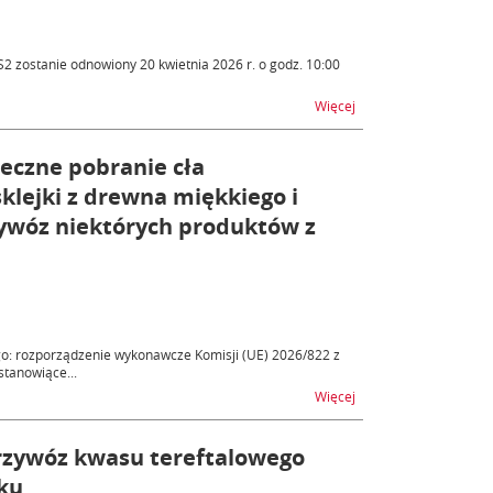
2 zostanie odnowiony 20 kwietnia 2026 r. o godz. 10:00
na temat ICS2 - odnowi
Więcej
eczne pobranie cła
lejki z drewna miękkiego i
ywóz niektórych produktów z
go: rozporządzenie wykonawcze Komisji (UE) 2026/822 z
stanowiące...
na temat Ostateczne c
Więcej
zywóz kwasu tereftalowego
yku