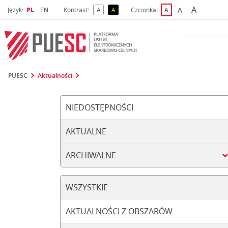
A
Wybrany język
Wybierz język
A
Język:
PL
EN
Kontrast:
A
A
Czcionka:
A
najwięks
większa czcio
kontrast domyślny
kontrast żółty tekst na czarnym tle
domyślna czcionka
PUESC
Aktualności
NIEDOSTĘPNOŚCI
AKTUALNE
ARCHIWALNE
WSZYSTKIE
AKTUALNOŚCI Z OBSZARÓW