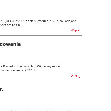
ji (UE) 2026/801 z dnia 9 kwietnia 2026 r. nakładające
odzącego z R...
na temat Tymczasowe 
Więcej
adowania
ia Procedur Specjalnych (RPS) o nowy moduł
amach inwestycji C2.1.1...
na temat Nowe usługi
Więcej
r.