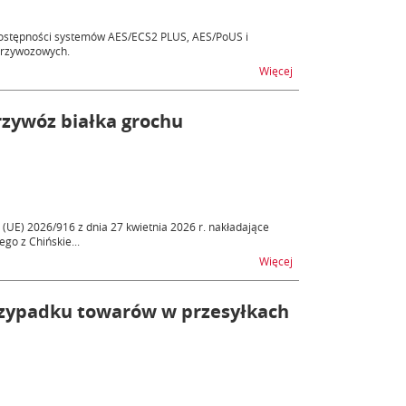
ostępności systemów AES/ECS2 PLUS, AES/PoUS i
przywozowych.
na temat AES, AIS - ni
Więcej
zywóz białka grochu
(UE) 2026/916 z dnia 27 kwietnia 2026 r. nakładające
o z Chińskie...
na temat Tymczasowe 
Więcej
rzypadku towarów w przesyłkach