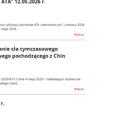
ATA” 12.05.2026 r.
ny cyfryzacji karnetów ATA i wdrożeniu od 1 czerwca 2026
 maja 2026...
na temat Webinar pt. „
Więcej
anie cła tymczasowego
ego pochodzącego z Chin
 2026/913 z dnia 4 maja 2026 r. nakładające ostateczne
wego nałoż...
na temat Ostateczne 
Więcej
r.