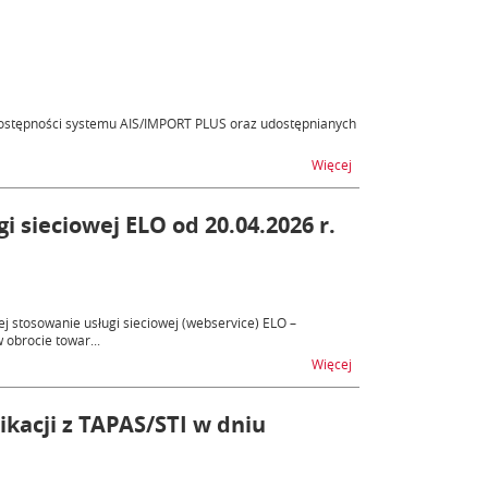
ostępności systemu AIS/IMPORT PLUS oraz udostępnianych
na temat AIS - niedost
Więcej
 sieciowej ELO od 20.04.2026 r.
j stosowanie usługi sieciowej (webservice) ELO –
 obrocie towar...
na temat Obowiązek sto
Więcej
ikacji z TAPAS/STI w dniu