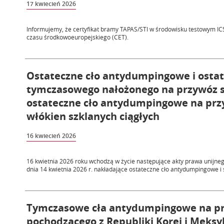
17 kwiecień 2026
Informujemy, że certyfikat bramy TAPAS/STI w środowisku testowym ICS
czasu środkowoeuropejskiego (CET).
Ostateczne cło antydumpingowe i ostat
tymczasowego nałożonego na przywóz sk
ostateczne cło antydumpingowe na prz
włókien szklanych ciągłych
16 kwiecień 2026
16 kwietnia 2026 roku wchodzą w życie następujące akty prawa unijne
dnia 14 kwietnia 2026 r. nakładające ostateczne cło antydumpingowe i 
Tymczasowe cła antydumpingowe na pr
pochodzącego z Republiki Korei i Meks