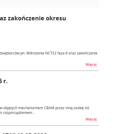
raz zakończenie okresu
dsiębiorców pn. Wdrożenie NCTS2 faza 6 oraz zakończenie
na temat Webinar pt. 
Więcej
 r.
rów objętych mechanizmem CBAM przez inną osobę niż
i rozporządzeniem ...
na temat Import towa
Więcej