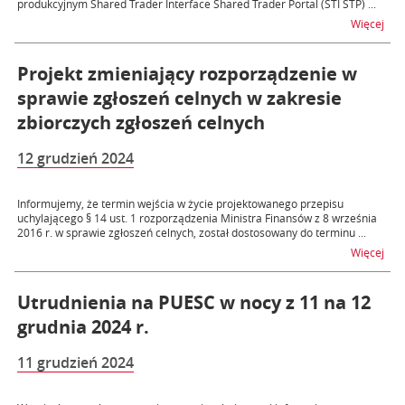
produkcyjnym Shared Trader Interface Shared Trader Portal (STI STP) ...
na 
Więcej
Projekt zmieniający rozporządzenie w
sprawie zgłoszeń celnych w zakresie
zbiorczych zgłoszeń celnych
12 grudzień 2024
Informujemy, że termin wejścia w życie projektowanego przepisu
uchylającego § 14 ust. 1 rozporządzenia Ministra Finansów z 8 września
2016 r. w sprawie zgłoszeń celnych, został dostosowany do terminu ...
na t
Więcej
Utrudnienia na PUESC w nocy z 11 na 12
grudnia 2024 r.
11 grudzień 2024