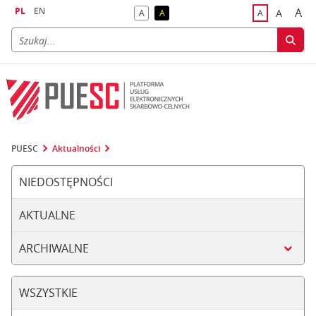
PL
EN
A
A
A
A
A
naj
większa
kontrast domyślny
kontrast żółty tekst na czarnym tle
domyślna czci
PUESC
Aktualności
NIEDOSTĘPNOŚCI
AKTUALNE
ARCHIWALNE
WSZYSTKIE