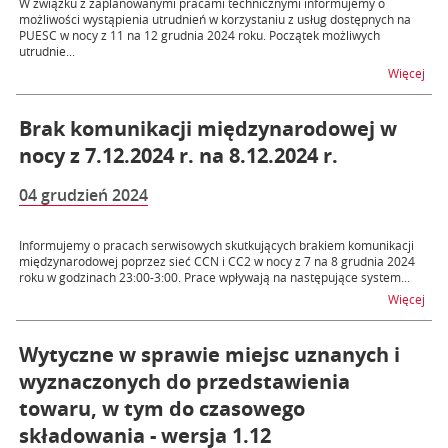
W związku z zaplanowanymi pracami technicznymi informujemy o
możliwości wystąpienia utrudnień w korzystaniu z usług dostępnych na
PUESC w nocy z 11 na 12 grudnia 2024 roku. Początek możliwych
utrudnie...
na t
Więcej
Brak komunikacji międzynarodowej w
nocy z 7.12.2024 r. na 8.12.2024 r.
04 grudzień 2024
Informujemy o pracach serwisowych skutkujących brakiem komunikacji
międzynarodowej poprzez sieć CCN i CC2 w nocy z 7 na 8 grudnia 2024
roku w godzinach 23:00-3:00. Prace wpływają na następujące system...
na t
Więcej
Wytyczne w sprawie miejsc uznanych i
wyznaczonych do przedstawienia
towaru, w tym do czasowego
składowania - wersja 1.12