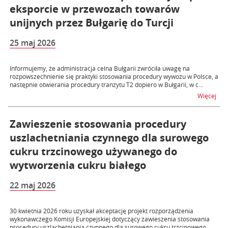
eksporcie w przewozach towarów
unijnych przez Bułgarię do Turcji
25 maj 2026
Informujemy, że administracja celna Bułgarii zwróciła uwagę na
rozpowszechnienie się praktyki stosowania procedury wywozu w Polsce, a
następnie otwierania procedury tranzytu T2 dopiero w Bułgarii, w c...
na t
Więcej
Zawieszenie stosowania procedury
uszlachetniania czynnego dla surowego
cukru trzcinowego używanego do
wytworzenia cukru białego
22 maj 2026
30 kwietnia 2026 roku uzyskał akceptację projekt rozporządzenia
wykonawczego Komisji Europejskiej dotyczący zawieszenia stosowania
procedury uszlachetniania czynnego dla surowego cukru trzcinowego