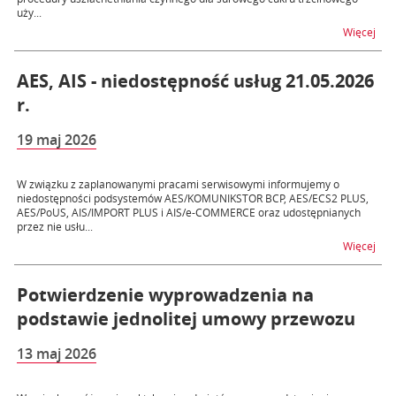
uży...
na t
Więcej
AES, AIS - niedostępność usług 21.05.2026
r.
19 maj 2026
W związku z zaplanowanymi pracami serwisowymi informujemy o
niedostępności podsystemów AES/KOMUNIKSTOR BCP, AES/ECS2 PLUS,
AES/PoUS, AIS/IMPORT PLUS i AIS/e-COMMERCE oraz udostępnianych
przez nie usłu...
na t
Więcej
Potwierdzenie wyprowadzenia na
podstawie jednolitej umowy przewozu
13 maj 2026