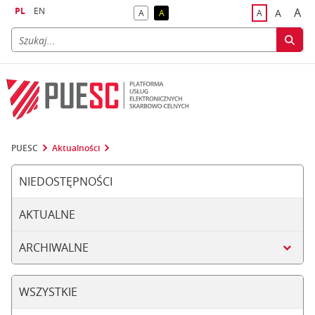
PL
EN
A
A
A
A
A
naj
większa
kontrast domyślny
kontrast żółty tekst na czarnym tle
domyślna czci
PUESC
Aktualności
NIEDOSTĘPNOŚCI
AKTUALNE
ARCHIWALNE
WSZYSTKIE