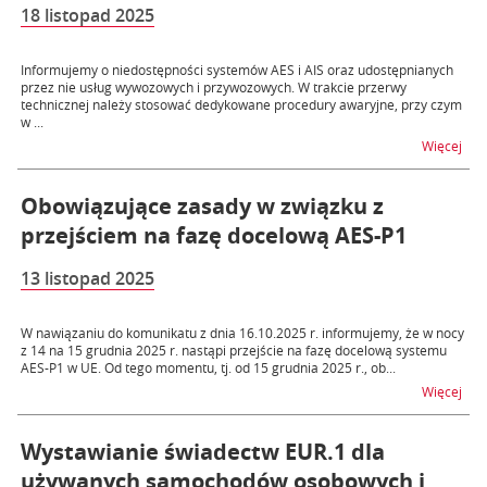
18 listopad 2025
Informujemy o niedostępności systemów AES i AIS oraz udostępnianych
przez nie usług wywozowych i przywozowych. W trakcie przerwy
technicznej należy stosować dedykowane procedury awaryjne, przy czym
w ...
na t
Więcej
Obowiązujące zasady w związku z
przejściem na fazę docelową AES-P1
13 listopad 2025
W nawiązaniu do komunikatu z dnia 16.10.2025 r. informujemy, że w nocy
z 14 na 15 grudnia 2025 r. nastąpi przejście na fazę docelową systemu
AES-P1 w UE. Od tego momentu, tj. od 15 grudnia 2025 r., ob...
na t
Więcej
Wystawianie świadectw EUR.1 dla
używanych samochodów osobowych i