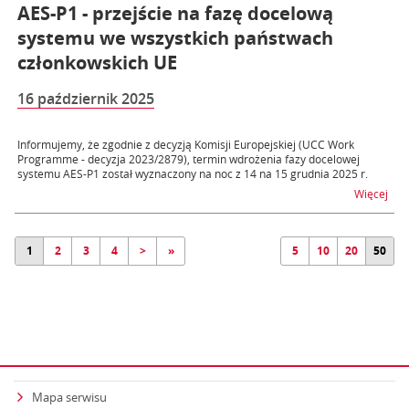
AES-P1 - przejście na fazę docelową
systemu we wszystkich państwach
członkowskich UE
16 październik 2025
Informujemy, że zgodnie z decyzją Komisji Europejskiej (UCC Work
Programme - decyzja 2023/2879), termin wdrożenia fazy docelowej
systemu AES-P1 został wyznaczony na noc z 14 na 15 grudnia 2025 r.
na t
Więcej
1
2
3
4
>
»
5
10
20
50
Mapa serwisu