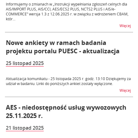
Informujemy o zmianach w „Instrukcji wypełniania zgłoszeń celnych dla
AIS/IMPORT PLUS, AIS/CCI, AES/ECS2 PLUS, NCTS2 PLUS i AIS/e-
COMMERCE” wersja 1.3 z 12.06.2025 r. w związku z wdrożeniem CBAM,
któr...
na t
Więcej
Nowe ankiety w ramach badania
projektu portalu PUESC - aktualizacja
25 listopad 2025
Aktualizacja komunikatu - 25 listopada 2025 r. godz. 13:10 Dziękujemy za
udział w badaniu. Linki do poniższych ankiet zostały wyłączone.
na t
Więcej
AES - niedostępność usług wywozowych
25.11.2025 r.
21 listopad 2025