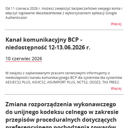
Od 11 czerwca 2026 r. możesz zwiększyć bezpieczeństwo swojego konta i
włączyć logowanie dwuskładnikowe z wykorzystaniem aplikacji Google
Authenticator.
na t
Więcej
Kanał komunikacyjny BCP -
niedostępność 12-13.06.2026 r.
10 czerwiec 2026
W związku z zaplanowanymi pracami serwisowymi informujemy o
niedostępności kanału komunikacyjnego BCP dla systemów dla systemów
AES/ECS2 PLUS, AIS/ICS2, AIS/IMPORT PLUS, NCTS2, OSOZ2, TAX FREE2.
na t
Więcej
Zmiana rozporządzenia wykonawczego
do unijnego kodeksu celnego w zakresie
przepisów proceduralnych dotyczących
preferencyjnego pochodzenia towarów