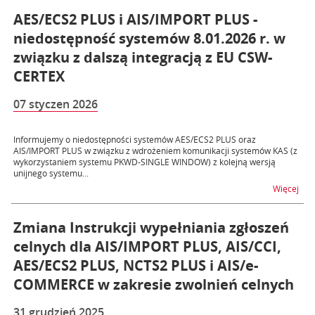
AES/ECS2 PLUS i AIS/IMPORT PLUS -
niedostępność systemów 8.01.2026 r. w
związku z dalszą integracją z EU CSW-
CERTEX
07 styczen 2026
Informujemy o niedostępności systemów AES/ECS2 PLUS oraz
AIS/IMPORT PLUS w związku z wdrożeniem komunikacji systemów KAS (z
wykorzystaniem systemu PKWD-SINGLE WINDOW) z kolejną wersją
unijnego systemu...
na t
Więcej
Zmiana Instrukcji wypełniania zgłoszeń
celnych dla AIS/IMPORT PLUS, AIS/CCI,
AES/ECS2 PLUS, NCTS2 PLUS i AIS/e-
COMMERCE w zakresie zwolnień celnych
31 grudzień 2025