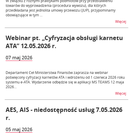
W związku z różnymi praktykami podmiotów przy przedstawieniu
towarów do wyprowadzenia (procedura wywozu), dla których
przedkładana jest jednolita umowy przewozu (JUP), przypominamy
obowiązujące w tym ...
na 
Więcej
Webinar pt. „Cyfryzacja obsługi karnetu
ATA” 12.05.2026 r.
07 maj 2026
Departament Ceł Ministerstwa Finansów zaprasza na webinar
poświęcony cyfryzacji karnetów ATA i wdrożeniu od 1 czerwca 2026 roku
systemu e-ATA. Wydarzenie odbędzie się w aplikacji MS TEAMS 12 maja
2026...
na t
Więcej
AES, AIS - niedostępność usług 7.05.2026
r.
05 maj 2026