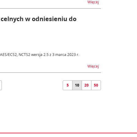
na temat Materiały z 
Więcej
 celnych w odniesieniu do
, AES/ECS2, NCTS2 wersja 2.5 z 3 marca 2023 r.
na temat Zmiana Instr
Więcej
5
10
20
50