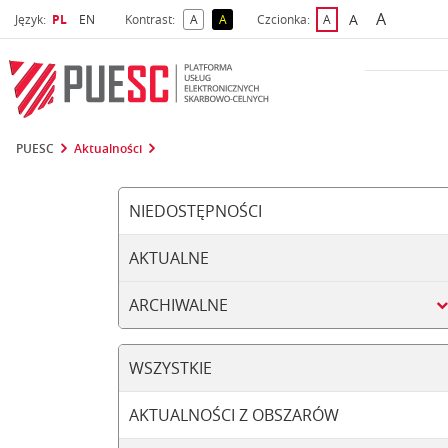
A
Wybrany język
Wybierz język
A
Język:
PL
EN
Kontrast:
A
A
Czcionka:
A
najwięks
większa czcio
kontrast domyślny
kontrast żółty tekst na czarnym tle
domyślna czcionka
PUESC
Aktualności
NIEDOSTĘPNOŚCI
AKTUALNE
ARCHIWALNE
WSZYSTKIE
AKTUALNOŚCI Z OBSZARÓW