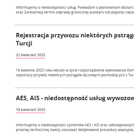
Informujemy o niedostępności usług: Powiadom o planowanym dostarcz
oraz Zarezerwuj termin odprawy granicznej autokaru lub pojazdu cięż
Rejestracja przywozu niektórych pstrą
Turcji
22 kwiecień 2025
16 kwietnia 2025 roku weszło w życie rozporządzenie wykonawcze Komis
rejestracji przywóz niektórych pstrągów tęczowych pochodzących z Turcj
AES, AIS - niedostępność usług wywozow
18 kwiecień 2025
Informujemy o niedostępności systemów AES i AIS oraz udostępnianyc
przerwy technicznej należy stosować dedykowane procedury awaryjne, 