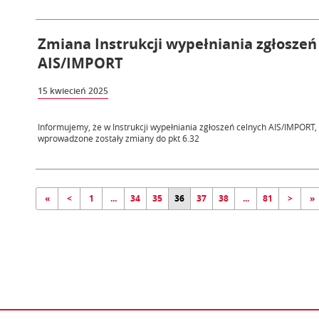
Zmiana Instrukcji wypełniania zgłoszeń
AIS/IMPORT
15 kwiecień 2025
Informujemy, że w Instrukcji wypełniania zgłoszeń celnych AIS/IMPORT
wprowadzone zostały zmiany do pkt 6.32
«
<
1
...
34
35
36
37
38
...
81
>
»