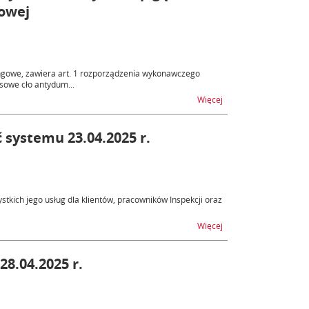
dowej
ngowe, zawiera art. 1 rozporządzenia wykonawczego
sowe cło antydum...
na temat Tymczasowe c
Więcej
ystemu 23.04.2025 r.
tkich jego usług dla klientów, pracowników Inspekcji oraz
na temat PKWD-SINGLE
Więcej
8.04.2025 r.