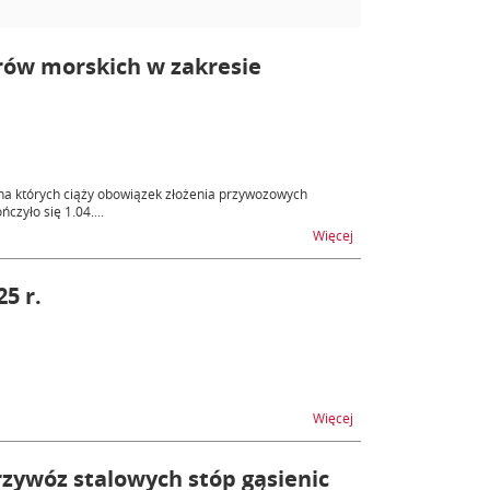
rów morskich w zakresie
na których ciąży obowiązek złożenia przywozowych
zyło się 1.04....
na temat Informacja d
Więcej
5 r.
na temat AIS/ICS2 - ni
Więcej
ywóz stalowych stóp gąsienic