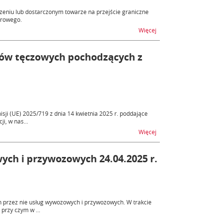
eniu lub dostarczonym towarze na przejście graniczne
arowego.
na temat SATOS/AWIZAC
Więcej
gów tęczowych pochodzących z
ji (UE) 2025/719 z dnia 14 kwietnia 2025 r. poddające
i, w nas...
na temat Rejestracja 
Więcej
ych i przywozowych 24.04.2025 r.
h przez nie usług wywozowych i przywozowych. W trakcie
przy czym w ...