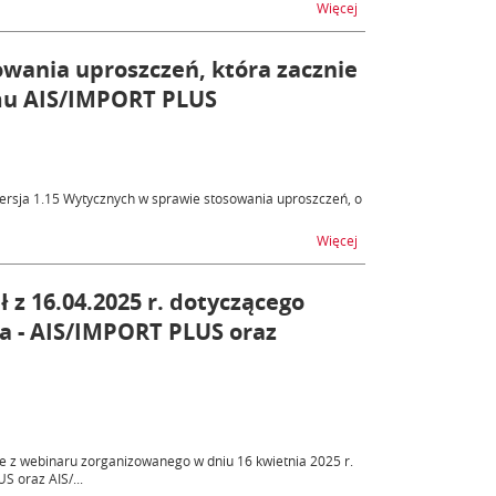
na temat AES, AIS - n
Więcej
owania uproszczeń, która zacznie
mu AIS/IMPORT PLUS
wersja 1.15 Wytycznych w sprawie stosowania uproszczeń, o
na temat Wersja 1.15
Więcej
z 16.04.2025 r. dotyczącego
a - AIS/IMPORT PLUS oraz
e z webinaru zorganizowanego w dniu 16 kwietnia 2025 r.
 oraz AIS/...