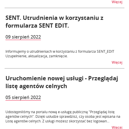
na t
Więcej
SENT. Utrudnienia w korzystaniu z
formularza SENT EDIT.
09 sierpień 2022
Informujemy o utrudnieniach w korzystaniu z formularza SENT_EDIT
Uzupełnienie, aktualizacja, zamknięcie.
na t
Więcej
Uruchomienie nowej usługi - Przeglądaj
listę agentów celnych
05 sierpień 2022
Udostępniliśmy na portalu nową e-usługę publiczną "Przeglądaj listę
agentów celnych". Dzięki usłudze sprawdzisz, czy osoba jest wpisana na
Listę agentów celnych. Z usługi możesz skorzystać bez logowan...
na t
Więcej