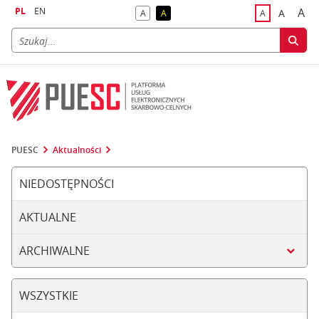
PL
EN
A
A
A
A
A
naj
większa
kontrast domyślny
kontrast żółty tekst na czarnym tle
domyślna czci
PUESC
Aktualności
NIEDOSTĘPNOŚCI
AKTUALNE
ARCHIWALNE
WSZYSTKIE