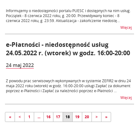
Informujemy o niedostępności portalu PUESC i dostępnych na nim usług.
Początek - 8 czerwca 2022 roku, g. 20:00. Przewidywany koniec - 8
czerwca 2022 roku, g. 23:59. Aktualizacja - zakończenie niedostę...
na t
Więcej
e-Płatności - niedostępność usług
24.05.2022 r. (wtorek) w godz. 16:00-20:00
24 maj 2022
Z powodu prac serwisowych wykonywanych w systemie ZEFIR2 w dniu 24
maja 2022 roku (wtorek) w godz. 16:00-20:00 usługi Zapłać za dokument
poprzez e-Płatności i Zapłać za należności poprzez e-Płatności ...
na t
Więcej
«
<
1
...
16
17
18
19
20
>
»