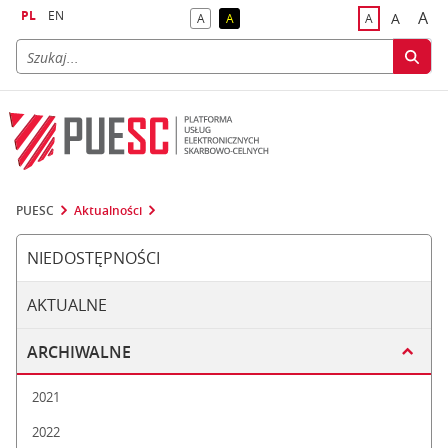
PL
EN
A
A
A
A
A
naj
większa
kontrast domyślny
kontrast żółty tekst na czarnym tle
domyślna czci
PUESC
Aktualności
NIEDOSTĘPNOŚCI
AKTUALNE
ARCHIWALNE
2021
2022