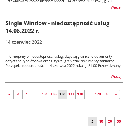
Przewidywany koniec niedostępności – 14 czerwca 2022 roku, g. 20:...
na t
Więcej
Single Window - niedostępność usług
14.06.2022 r.
14 czerwiec 2022
Informujemy o niedostępności usług: Uzyskaj graniczne dokumenty
dotyczące rybołówstwa oraz Uzyskaj graniczne dokumenty sanitarne.
Początek niedostępności – 14 czerwca 2022 roku, g. 21:00 Przewidywany
...
na t
Więcej
«
<
1
...
134
135
136
137
138
...
178
>
»
5
10
20
50