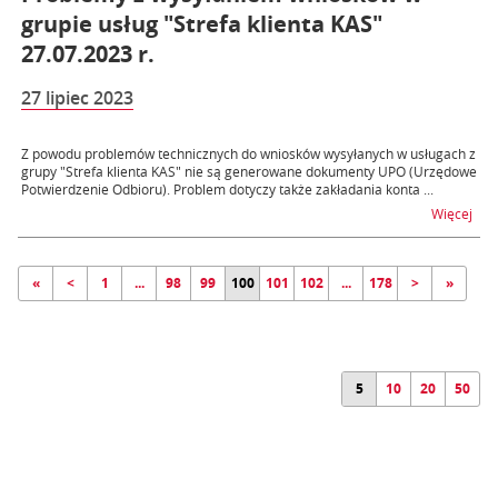
grupie usług "Strefa klienta KAS"
27.07.2023 r.
27 lipiec 2023
Z powodu problemów technicznych do wniosków wysyłanych w usługach z
grupy "Strefa klienta KAS" nie są generowane dokumenty UPO (Urzędowe
Potwierdzenie Odbioru). Problem dotyczy także zakładania konta ...
na t
Więcej
«
<
1
...
98
99
100
101
102
...
178
>
»
5
10
20
50