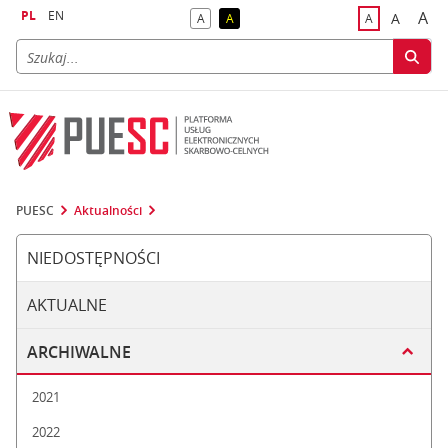
PL
EN
A
A
A
A
A
naj
większa
kontrast domyślny
kontrast żółty tekst na czarnym tle
domyślna czci
PUESC
Aktualności
NIEDOSTĘPNOŚCI
AKTUALNE
ARCHIWALNE
2021
2022