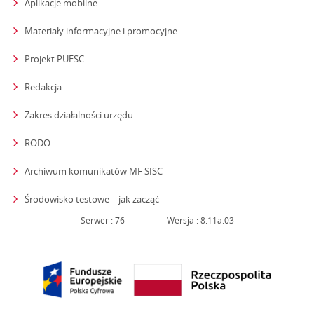
Aplikacje mobilne
Materiały informacyjne i promocyjne
Projekt PUESC
Redakcja
strona otwiera się w nowym oknie
Zakres działalności urzędu
RODO
Archiwum komunikatów MF SISC
strona otwiera się w nowym oknie
Środowisko testowe – jak zacząć
Serwer : 76
Wersja : 8.11a.03