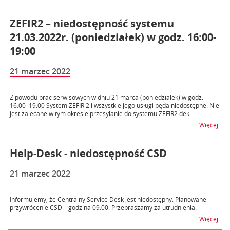
ZEFIR2 – niedostępność systemu
21.03.2022r. (poniedziałek) w godz. 16:00-
19:00
21 marzec 2022
Z powodu prac serwisowych w dniu 21 marca (poniedziałek) w godz.
16:00–19:00 System ZEFIR 2 i wszystkie jego usługi będą niedostępne. Nie
jest zalecane w tym okresie przesyłanie do systemu ZEFIR2 dek...
na t
Więcej
Help-Desk - niedostępność CSD
21 marzec 2022
Informujemy, że Centralny Service Desk jest niedostępny. Planowane
przywrócenie CSD – godzina 09:00. Przepraszamy za utrudnienia.
na 
Więcej