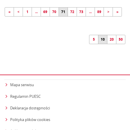
«
<
1
...
69
70
71
72
73
...
89
>
»
5
10
20
50
Mapa serwisu
Regulamin PUESC
Deklaracja dostępności
Polityka plików cookies