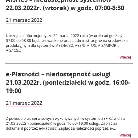
22.03.2022r. (wtorek) w godz. 07:00-8:30
21 marzec 2022
Uprzejmie informujemy, że 22 marca 2022 roku (wtorek) od godziny
07:00 do 08:30 będą prowadzone prace administracyjne na środowisku
produkcyjnym dla systemów: AES/ECS2, AES/STATUS, AIS/IMPORT,
AIS/ICS...
na t
Więcej
e-Płatności – niedostępność usługi
21.03.2022r. (poniedziałek) w godz. 16:00-
19:00
21 marzec 2022
Z powodu prac serwisowych wykonywanych w systemie ZEFIR2 w dniu
21.03.2022r. (poniedziałek) w godz. 16:00–19:00 usługi: Zapłać za
dokument poprzez e-Płatności Zapłać za należności poprzez e-...
na t
Więcej