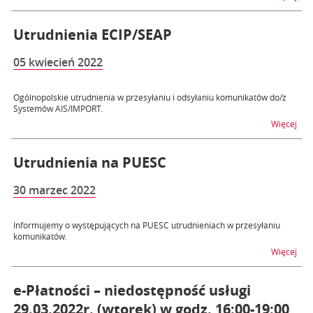
Utrudnienia ECIP/SEAP
05 kwiecień 2022
Ogólnopolskie utrudnienia w przesyłaniu i odsyłaniu komunikatów do/z
Systemów AIS/IMPORT.
na t
Więcej
Utrudnienia na PUESC
30 marzec 2022
Informujemy o występujących na PUESC utrudnieniach w przesyłaniu
komunikatów.
na 
Więcej
e-Płatności – niedostępność usługi
29.03.2022r. (wtorek) w godz. 16:00-19:00