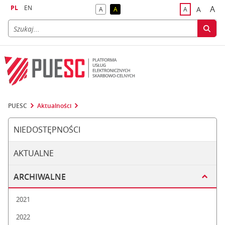
PL
EN
A
A
A
A
A
naj
większa
kontrast domyślny
kontrast żółty tekst na czarnym tle
domyślna czci
PUESC
Aktualności
NIEDOSTĘPNOŚCI
AKTUALNE
ARCHIWALNE
2021
2022