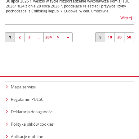
30 lipca 2026 r. weszło w życie rozporządzenie wykonawcze Komisji (UE)
2026/1824 z dnia 28 lipca 2026 r. poddające rejestracji przywóz lizyny
pochodzącej z Chińskiej Republiki Ludowej w celu umożliwie...
na t
Więcej
1
2
3
...
284
>
»
5
10
20
50
Mapa serwisu
Regulamin PUESC
Deklaracja dostępności
Polityka plików cookies
Aplikacje mobilne