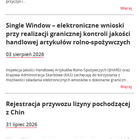
przyczyn i...
na t
Więcej
Single Window – elektroniczne wnioski
przy realizacji granicznej kontroli jakości
handlowej artykułów rolno-spożywczych
03 sierpień 2026
Inspekcja Jakości Handlowej Artykułów Rolno-Spożywczych (IJHARS) oraz
Krajowa Administracja Skarbowa (KAS) zachęcają do korzystania z
możliwości składania elektronicznych wniosków o dokonanie graniczn...
na t
Więcej
Rejestracja przywozu lizyny pochodzącej
z Chin
31 lipiec 2026