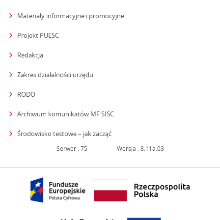
Materiały informacyjne i promocyjne
Projekt PUESC
Redakcja
strona otwiera się w nowym oknie
Zakres działalności urzędu
RODO
Archiwum komunikatów MF SISC
strona otwiera się w nowym oknie
Środowisko testowe – jak zacząć
Serwer : 75
Wersja : 8.11a.03