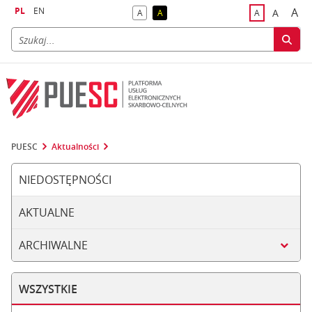
PL
EN
A
A
A
A
A
naj
większa
kontrast domyślny
kontrast żółty tekst na czarnym tle
domyślna czci
PUESC
Aktualności
NIEDOSTĘPNOŚCI
AKTUALNE
ARCHIWALNE
WSZYSTKIE