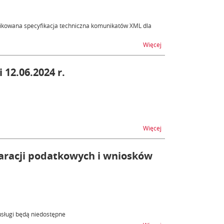
blikowana specyfikacja techniczna komunikatów XML dla
na temat AIS/IMPORT PL
Więcej
 12.06.2024 r.
na temat ZEFIR2 - nied
Więcej
laracji podatkowych i wniosków
usługi będą niedostępne