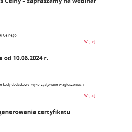
ks Celny – zapraszamy na webinar
u Celnego.
na temat Reforma unii
Więcej
od 10.06.2024 r.
we kody dodatkowe, wykorzystywane w zgłoszeniach
na temat ISZTAR4 - no
Więcej
 generowania certyfikatu