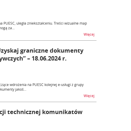
 PUESC, uległa zniekształceniu. Treści wizualne map
mogą za...
na temat SENT – prob
Więcej
Uzyskaj graniczne dokumenty
wczych” – 18.06.2024 r.
zące wdrożenia na PUESC kolejnej e-usługi z grupy
okumenty jakoś...
na temat Webinarium n
Więcej
acji technicznej komunikatów