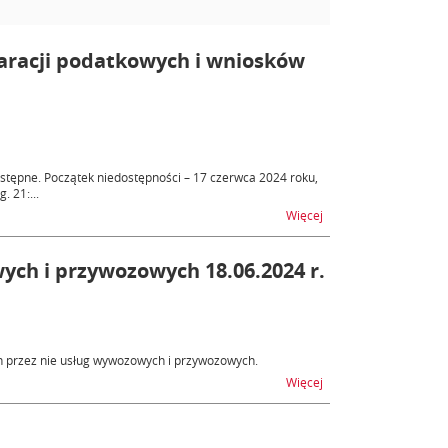
laracji podatkowych i wniosków
ostępne. Początek niedostępności – 17 czerwca 2024 roku,
. 21:...
na temat ZEFIR2 - utru
Więcej
ych i przywozowych 18.06.2024 r.
h przez nie usług wywozowych i przywozowych.
na temat AES, AIS - n
Więcej