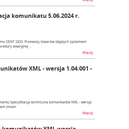
zacja komunikatu 5.06.2024 r.
ystemu SENT GEO. Przewozy towarów objętych systemem
edury awaryjnej ...
na temat SENT GEO - aw
Więcej
unikatów XML - wersja 1.04.001 -
umentu Specyfikacja techniczna komunikatów XML - wersja
zem zmian.
na temat AES/PoUS - S
Więcej
na komunikatów XML wersja