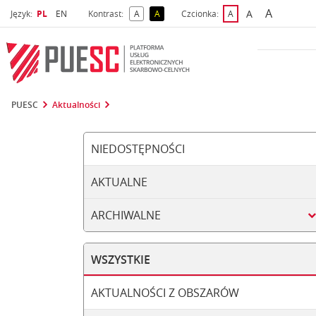
A
Wybrany język
Wybierz język
A
Język:
PL
EN
Kontrast:
A
A
Czcionka:
A
najwięks
większa czcio
kontrast domyślny
kontrast żółty tekst na czarnym tle
domyślna czcionka
PUESC
Aktualności
NIEDOSTĘPNOŚCI
AKTUALNE
ARCHIWALNE
WSZYSTKIE
AKTUALNOŚCI Z OBSZARÓW