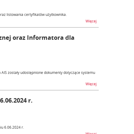
az listowania certyfikatów użytkownika.
na temat Certyfikat ce
Więcej
cznej oraz Informatora dla
m AIS zostały udostępnione dokumenty dotyczące systemu
na temat AIS/CCI - Pub
Więcej
.06.2024 r.
u 6.06.2024 r.
na temat SATOS/AWIZAC
Więcej