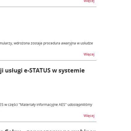
na temat ZEFIR2 - utru
Więcej
mularzy, wdrożona zostaje procedura awaryjna w usłudze
na temat PUESC - utru
Więcej
cji usługi e-STATUS w systemie
S w części "Materiały informacyjne AES" udostępniliśmy
.
na temat Publikacja In
Więcej