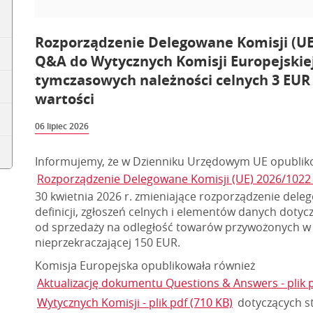
Rozporządzenie Delegowane Komisji (UE)
Q&A do Wytycznych Komisji Europejskie
tymczasowych należności celnych 3 EUR 
wartości
06 lipiec 2026
Informujemy, że w Dzienniku Urzędowym UE opublik
Rozporządzenie Delegowane Komisji (UE) 2026/1022 
30 kwietnia 2026 r. zmieniające rozporządzenie del
definicji, zgłoszeń celnych i elementów danych dot
od sprzedaży na odległość towarów przywożonych w p
nieprzekraczającej 150 EUR.
Komisja Europejska opublikowała również
Aktualizację dokumentu Questions & Answers - plik p
Wytycznych Komisji - plik pdf (710 KB)
dotyczących s