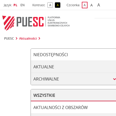
A
Wybrany język
Wybierz język
A
Język:
PL
EN
Kontrast:
A
A
Czcionka:
A
najwięks
większa czcio
kontrast domyślny
kontrast żółty tekst na czarnym tle
domyślna czcionka
PUESC
Aktualności
NIEDOSTĘPNOŚCI
AKTUALNE
ARCHIWALNE
WSZYSTKIE
AKTUALNOŚCI Z OBSZARÓW