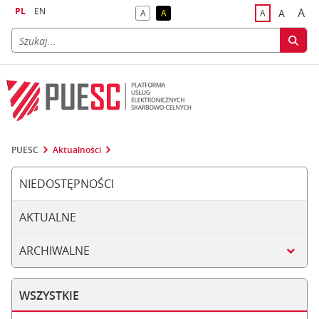
PL
EN
A
A
A
A
A
naj
większa
kontrast domyślny
kontrast żółty tekst na czarnym tle
domyślna czci
PUESC
Aktualności
NIEDOSTĘPNOŚCI
AKTUALNE
ARCHIWALNE
WSZYSTKIE