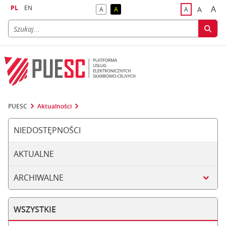
PL
EN
A
A
A
A
A
naj
większa
kontrast domyślny
kontrast żółty tekst na czarnym tle
domyślna czci
PUESC
Aktualności
NIEDOSTĘPNOŚCI
AKTUALNE
ARCHIWALNE
WSZYSTKIE