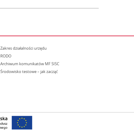
strona otwiera się w nowym oknie
Zakres działalności urzędu
RODO
Archiwum komunikatów MF SISC
strona otwiera się w nowym oknie
Środowisko testowe – jak zacząć