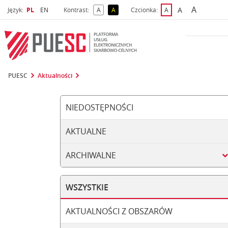
A
Wybrany język
Wybierz język
A
Język:
PL
EN
Kontrast:
A
A
Czcionka:
A
najwięks
większa czcio
kontrast domyślny
kontrast żółty tekst na czarnym tle
domyślna czcionka
PUESC
Aktualności
NIEDOSTĘPNOŚCI
AKTUALNE
ARCHIWALNE
WSZYSTKIE
AKTUALNOŚCI Z OBSZARÓW