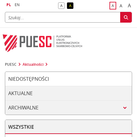
PL
EN
A
A
A
A
A
naj
większa
kontrast domyślny
kontrast żółty tekst na czarnym tle
domyślna czci
PUESC
Aktualności
NIEDOSTĘPNOŚCI
AKTUALNE
ARCHIWALNE
WSZYSTKIE