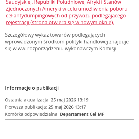
Saudyjskiej, Republiki Południowej Afryki i Stanów
Zjednoczonych Ameryki w celu umożliwienia poboru
ceł antydumpingowych od przywozu podlegającego
rejestracji (strona otwiera się w nowym oknie).
Szczegółowy wykaz towarów podlegających
wprowadzonym środkom polityki handlowej znajduje
się w ww. rozporządzeniu wykonawczym Komisji.
Informacje o publikacji
Ostatnia aktualizacja:
25 maj 2026 13:19
Pierwsza publikacja:
25 maj 2026 13:17
Komórka odpowiedzialna:
Departament Ceł MF