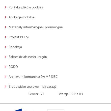
Polityka plików cookies
Aplikacje mobilne
Materiały informacyjne i promocyjne
Projekt PUESC
Redakcja
strona otwiera się w nowym oknie
Zakres działalności urzędu
RODO
Archiwum komunikatów MF SISC
strona otwiera się w nowym oknie
Środowisko testowe – jak zacząć
Serwer : 71
Wersja : 8.11a.03