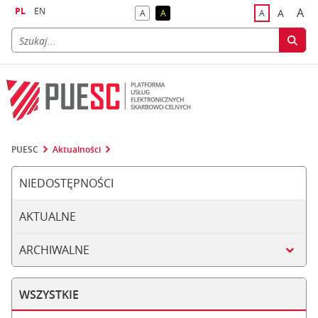
PL
EN
A
A
A
A
A
naj
większa
kontrast domyślny
kontrast żółty tekst na czarnym tle
domyślna czci
PUESC
Aktualności
NIEDOSTĘPNOŚCI
AKTUALNE
ARCHIWALNE
WSZYSTKIE