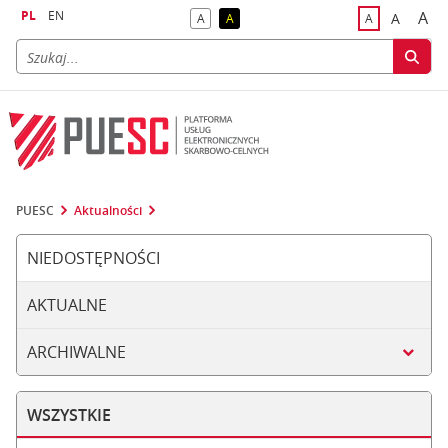
PL
EN
A
A
A
A
A
naj
większa
kontrast domyślny
kontrast żółty tekst na czarnym tle
domyślna czci
PUESC
Aktualności
NIEDOSTĘPNOŚCI
AKTUALNE
ARCHIWALNE
WSZYSTKIE