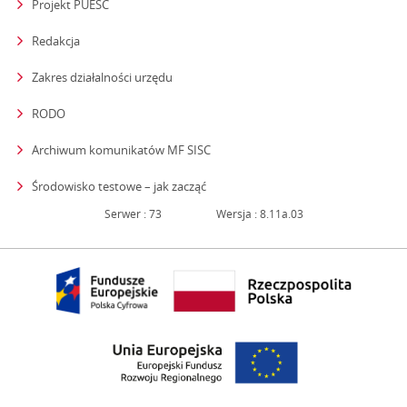
Projekt PUESC
Redakcja
strona otwiera się w nowym oknie
Zakres działalności urzędu
RODO
Archiwum komunikatów MF SISC
strona otwiera się w nowym oknie
Środowisko testowe – jak zacząć
Serwer : 73
Wersja : 8.11a.03