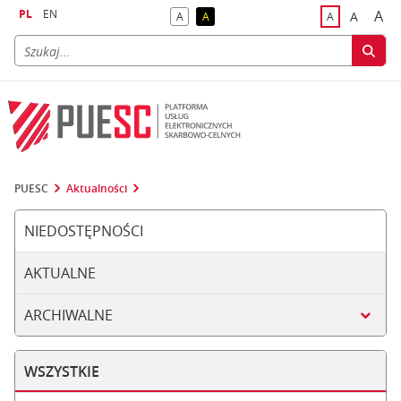
PL
EN
A
A
A
A
A
naj
większa
kontrast domyślny
kontrast żółty tekst na czarnym tle
domyślna czci
PUESC
Aktualności
NIEDOSTĘPNOŚCI
AKTUALNE
ARCHIWALNE
WSZYSTKIE