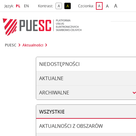
A
Wybrany język
Wybierz język
A
Język:
PL
EN
Kontrast:
A
A
Czcionka:
A
najwięks
większa czcio
kontrast domyślny
kontrast żółty tekst na czarnym tle
domyślna czcionka
PUESC
Aktualności
NIEDOSTĘPNOŚCI
AKTUALNE
ARCHIWALNE
WSZYSTKIE
AKTUALNOŚCI Z OBSZARÓW