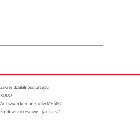
strona otwiera się w nowym oknie
Zakres działalności urzędu
RODO
Archiwum komunikatów MF SISC
strona otwiera się w nowym oknie
Środowisko testowe – jak zacząć