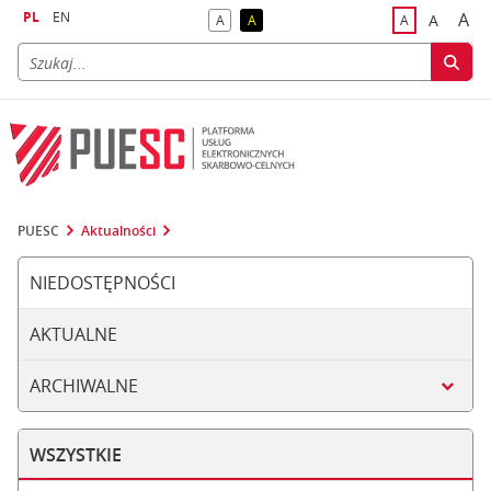
PL
EN
A
A
A
A
A
naj
większa
kontrast domyślny
kontrast żółty tekst na czarnym tle
domyślna czci
PUESC
Aktualności
NIEDOSTĘPNOŚCI
AKTUALNE
ARCHIWALNE
WSZYSTKIE