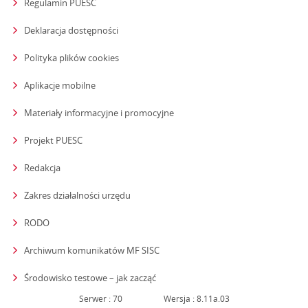
Regulamin PUESC
Deklaracja dostępności
Polityka plików cookies
Aplikacje mobilne
Materiały informacyjne i promocyjne
Projekt PUESC
Redakcja
strona otwiera się w nowym oknie
Zakres działalności urzędu
RODO
Archiwum komunikatów MF SISC
strona otwiera się w nowym oknie
Środowisko testowe – jak zacząć
Serwer : 70
Wersja : 8.11a.03