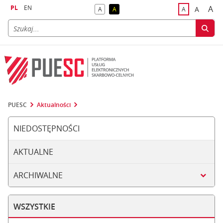
PL
EN
A
A
A
A
A
naj
większa
kontrast domyślny
kontrast żółty tekst na czarnym tle
domyślna czci
PUESC
Aktualności
NIEDOSTĘPNOŚCI
AKTUALNE
ARCHIWALNE
WSZYSTKIE