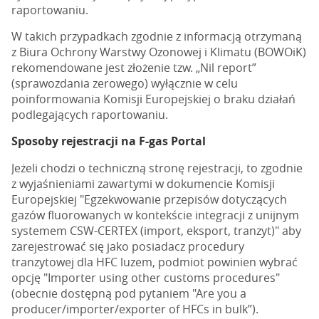
raportowaniu.
W takich przypadkach zgodnie z informacją otrzymaną
z Biura Ochrony Warstwy Ozonowej i Klimatu (BOWOiK)
rekomendowane jest złożenie tzw. „Nil report”
(sprawozdania zerowego) wyłącznie w celu
poinformowania Komisji Europejskiej o braku działań
podlegających raportowaniu.
Sposoby rejestracji na F-gas Portal
Jeżeli chodzi o techniczną stronę rejestracji, to zgodnie
z wyjaśnieniami zawartymi w dokumencie Komisji
Europejskiej "Egzekwowanie przepisów dotyczących
gazów fluorowanych w kontekście integracji z unijnym
systemem CSW-CERTEX (import, eksport, tranzyt)" aby
zarejestrować się jako posiadacz procedury
tranzytowej dla HFC luzem, podmiot powinien wybrać
opcję "Importer using other customs procedures"
(obecnie dostępną pod pytaniem "Are you a
producer/importer/exporter of HFCs in bulk”).