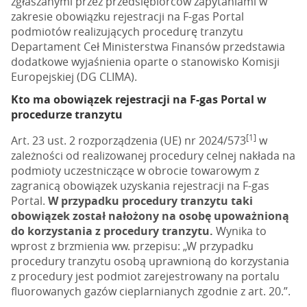
zgłaszanymi przez przedsiębiorców zapytaniami w
zakresie obowiązku rejestracji na F-gas Portal
podmiotów realizujących procedurę tranzytu
Departament Ceł Ministerstwa Finansów przedstawia
dodatkowe wyjaśnienia oparte o stanowisko Komisji
Europejskiej (DG CLIMA).
Kto ma obowiązek rejestracji na F-gas Portal w
procedurze tranzytu
[1]
Art. 23 ust. 2 rozporządzenia (UE) nr 2024/573
w
zależności od realizowanej procedury celnej nakłada na
podmioty uczestniczące w obrocie towarowym z
zagranicą obowiązek uzyskania rejestracji na F-gas
Portal.
W przypadku procedury tranzytu taki
obowiązek został nałożony na osobę upoważnioną
do korzystania z procedury tranzytu.
Wynika to
wprost z brzmienia ww. przepisu: „W przypadku
procedury tranzytu osobą uprawnioną do korzystania
z procedury jest podmiot zarejestrowany na portalu
fluorowanych gazów cieplarnianych zgodnie z art. 20.”.