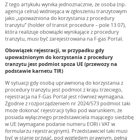
Z tego artykułu wynika jednoznacznie, że osoba (np.
agencja celna) widniejąca w zgłoszeniu tranzytowym
jako „upoważniona do korzystania z procedury
tranzytu” (holder of transit procedure – pole 13 07),
która realizuje obowiązki wynikające z procedury
tranzytu, musi być zarejestrowana na F-gas Portal.
Obowiązek rejestracji, w przypadku gdy
upoważnionym do korzystania z procedury
tranzytu jest podmiot spoza UE (przewozy na
podstawie karnetu TIR)
W sytuacji gdy osobą uprawnioną do korzystania z
procedury tranzytu jest podmiot z kraju trzeciego,
rejestracja na F-Gas Portal jest również wymagana.
Zgodnie z rozporządzeniem nr 2024/573 podmiot taki
może dokonać rejestracji tylko pod warunkiem, że
posiada wyłącznego przedstawiciela mającego siedzibę
w UE (wymagane podanie numeru EORI i VAT w
formularzu rejestracyjnym). Przedstawiciel taki musi
być w stanie przyjąć, pod względem prawnym, pełną