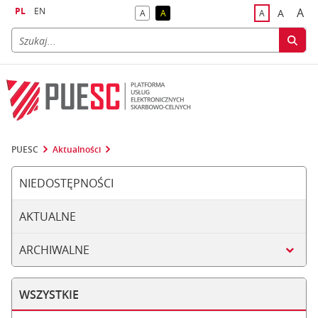
PL
EN
A
A
A
A
A
naj
większa
kontrast domyślny
kontrast żółty tekst na czarnym tle
domyślna czci
PUESC
Aktualności
NIEDOSTĘPNOŚCI
AKTUALNE
ARCHIWALNE
WSZYSTKIE