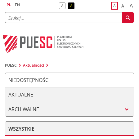
PL
EN
A
A
A
A
A
naj
większa
kontrast domyślny
kontrast żółty tekst na czarnym tle
domyślna czci
PUESC
Aktualności
NIEDOSTĘPNOŚCI
AKTUALNE
ARCHIWALNE
WSZYSTKIE