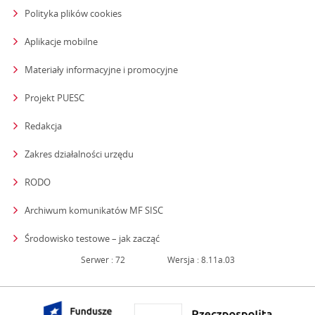
Polityka plików cookies
Aplikacje mobilne
Materiały informacyjne i promocyjne
Projekt PUESC
Redakcja
strona otwiera się w nowym oknie
Zakres działalności urzędu
RODO
Archiwum komunikatów MF SISC
strona otwiera się w nowym oknie
Środowisko testowe – jak zacząć
Serwer : 72
Wersja : 8.11a.03