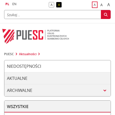
PL
EN
A
A
A
A
A
naj
większa
kontrast domyślny
kontrast żółty tekst na czarnym tle
domyślna czci
PUESC
Aktualności
NIEDOSTĘPNOŚCI
AKTUALNE
ARCHIWALNE
WSZYSTKIE