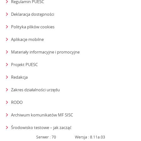
Regulamin PUESC
Deklaracja dostępności
Polityka plików cookies
Aplikacje mobilne
Materiały informacyjne i promocyjne
Projekt PUESC
Redakcja
strona otwiera się w nowym oknie
Zakres działalności urzędu
RODO
Archiwum komunikatów MF SISC
strona otwiera się w nowym oknie
Środowisko testowe – jak zacząć
Serwer : 70
Wersja : 8.11a.03