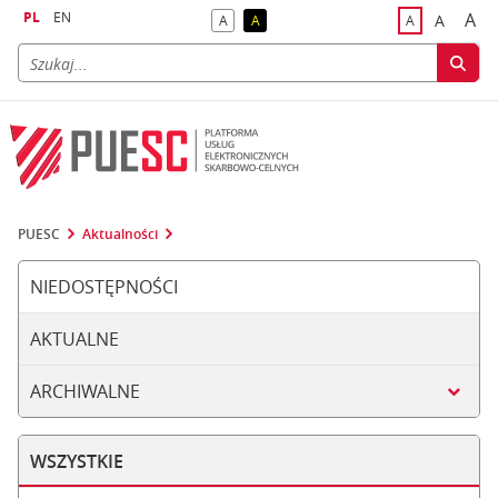
PL
EN
A
A
A
A
A
naj
większa
kontrast domyślny
kontrast żółty tekst na czarnym tle
domyślna czci
PUESC
Aktualności
NIEDOSTĘPNOŚCI
AKTUALNE
ARCHIWALNE
WSZYSTKIE