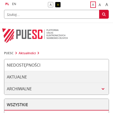
PL
EN
A
A
A
A
A
naj
większa
kontrast domyślny
kontrast żółty tekst na czarnym tle
domyślna czci
PUESC
Aktualności
NIEDOSTĘPNOŚCI
AKTUALNE
ARCHIWALNE
WSZYSTKIE