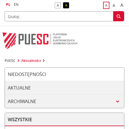
PL
EN
A
A
A
A
A
naj
większa
kontrast domyślny
kontrast żółty tekst na czarnym tle
domyślna czci
PUESC
Aktualności
NIEDOSTĘPNOŚCI
AKTUALNE
ARCHIWALNE
WSZYSTKIE