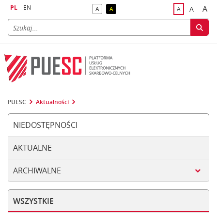
PL
EN
A
A
A
A
A
naj
większa
kontrast domyślny
kontrast żółty tekst na czarnym tle
domyślna czci
PUESC
Aktualności
NIEDOSTĘPNOŚCI
AKTUALNE
ARCHIWALNE
WSZYSTKIE