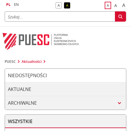
PL
EN
A
A
A
A
A
naj
większa
kontrast domyślny
kontrast żółty tekst na czarnym tle
domyślna czci
PUESC
Aktualności
NIEDOSTĘPNOŚCI
AKTUALNE
ARCHIWALNE
WSZYSTKIE