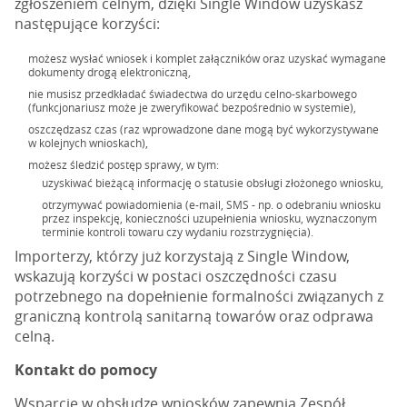
zgłoszeniem celnym, dzięki Single Window uzyskasz
następujące korzyści:
możesz wysłać wniosek i komplet załączników oraz uzyskać wymagane
dokumenty drogą elektroniczną,
nie musisz przedkładać świadectwa do urzędu celno-skarbowego
(funkcjonariusz może je zweryfikować bezpośrednio w systemie),
oszczędzasz czas (raz wprowadzone dane mogą być wykorzystywane
w kolejnych wnioskach),
możesz śledzić postęp sprawy, w tym:
uzyskiwać bieżącą informację o statusie obsługi złożonego wniosku,
otrzymywać powiadomienia (e-mail, SMS - np. o odebraniu wniosku
przez inspekcję, konieczności uzupełnienia wniosku, wyznaczonym
terminie kontroli towaru czy wydaniu rozstrzygnięcia).
Importerzy, którzy już korzystają z Single Window,
wskazują korzyści w postaci oszczędności czasu
potrzebnego na dopełnienie formalności związanych z
graniczną kontrolą sanitarną towarów oraz odprawa
celną.
Kontakt do pomocy
Wsparcie w obsłudze wniosków zapewnia Zespół