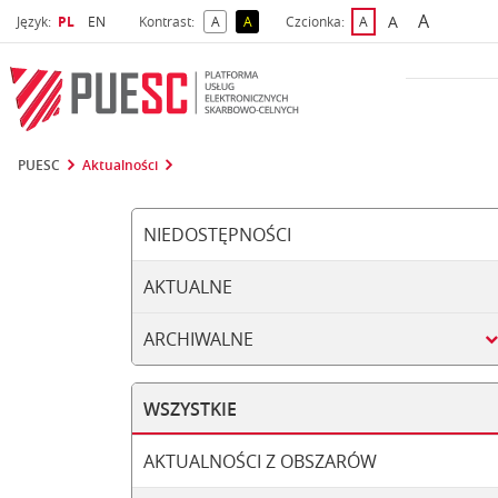
A
Wybrany język
Wybierz język
A
Język:
PL
EN
Kontrast:
A
A
Czcionka:
A
najwięks
większa czcio
kontrast domyślny
kontrast żółty tekst na czarnym tle
domyślna czcionka
PUESC
Aktualności
NIEDOSTĘPNOŚCI
AKTUALNE
ARCHIWALNE
WSZYSTKIE
AKTUALNOŚCI Z OBSZARÓW