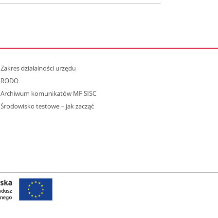
strona otwiera się w nowym oknie
Zakres działalności urzędu
RODO
Archiwum komunikatów MF SISC
strona otwiera się w nowym oknie
Środowisko testowe – jak zacząć