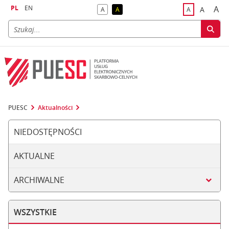
PL
EN
A
A
A
A
A
naj
większa
kontrast domyślny
kontrast żółty tekst na czarnym tle
domyślna czci
PUESC
Aktualności
NIEDOSTĘPNOŚCI
AKTUALNE
ARCHIWALNE
WSZYSTKIE