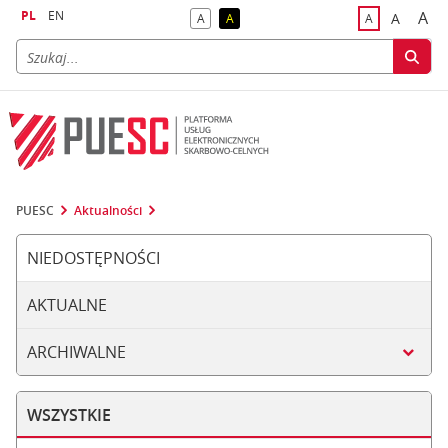
PL
EN
A
A
A
A
A
naj
większa
kontrast domyślny
kontrast żółty tekst na czarnym tle
domyślna czci
PUESC
Aktualności
NIEDOSTĘPNOŚCI
AKTUALNE
ARCHIWALNE
WSZYSTKIE