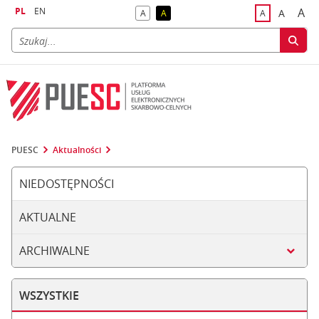
PL
EN
A
A
A
A
A
naj
większa
kontrast domyślny
kontrast żółty tekst na czarnym tle
domyślna czci
PUESC
Aktualności
NIEDOSTĘPNOŚCI
AKTUALNE
ARCHIWALNE
WSZYSTKIE