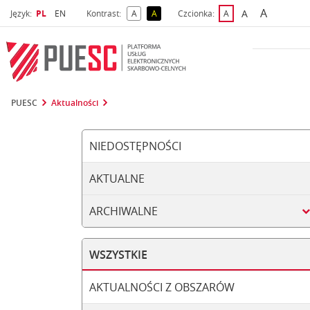
A
Wybrany język
Wybierz język
A
Język:
PL
EN
Kontrast:
A
A
Czcionka:
A
najwięks
większa czcio
kontrast domyślny
kontrast żółty tekst na czarnym tle
domyślna czcionka
PUESC
Aktualności
NIEDOSTĘPNOŚCI
AKTUALNE
ARCHIWALNE
WSZYSTKIE
AKTUALNOŚCI Z OBSZARÓW