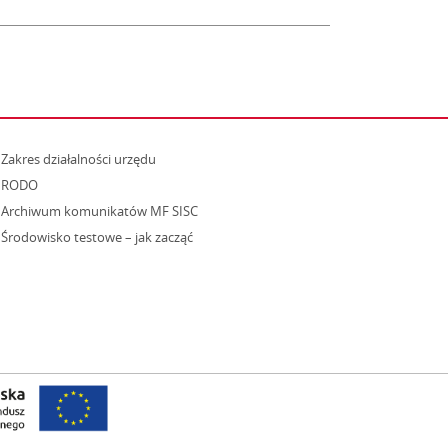
strona otwiera się w nowym oknie
Zakres działalności urzędu
RODO
Archiwum komunikatów MF SISC
strona otwiera się w nowym oknie
Środowisko testowe – jak zacząć