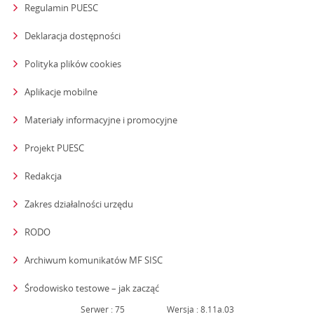
Regulamin PUESC
Deklaracja dostępności
Polityka plików cookies
Aplikacje mobilne
Materiały informacyjne i promocyjne
Projekt PUESC
Redakcja
strona otwiera się w nowym oknie
Zakres działalności urzędu
RODO
Archiwum komunikatów MF SISC
strona otwiera się w nowym oknie
Środowisko testowe – jak zacząć
Serwer : 75
Wersja : 8.11a.03