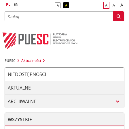
PL
EN
A
A
A
A
A
naj
większa
kontrast domyślny
kontrast żółty tekst na czarnym tle
domyślna czci
PUESC
Aktualności
NIEDOSTĘPNOŚCI
AKTUALNE
ARCHIWALNE
WSZYSTKIE